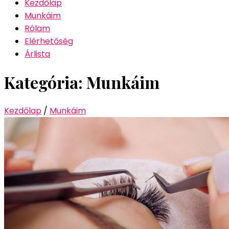
Kezdőlap
Munkáim
Rólam
Elérhetőség
Árlista
Kategória:
Munkáim
Kezdőlap
/
Munkáim